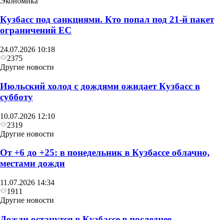
Экономика
Кузбасс под санкциями. Кто попал под 21‑й пакет
ограничений ЕС
Другие новости
24.07.2026 10:18
В воскресенье в Кузбассе сначала похолодает до
2375
+6, а затем потеплеет до +27
Другие новости
Июльский холод с дождями ожидает Кузбасс в
субботу
10.07.2026 12:10
2319
Другие новости
От +6 до +25: в понедельник в Кузбассе облачно,
местами дожди
11.07.2026 14:34
1911
Другие новости
Дожди останутся в Кузбассе в последнее