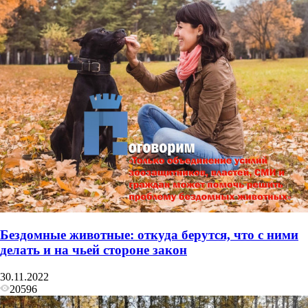
Бездомные животные: откуда берутся, что с ними
делать и на чьей стороне закон
30.11.2022
20596