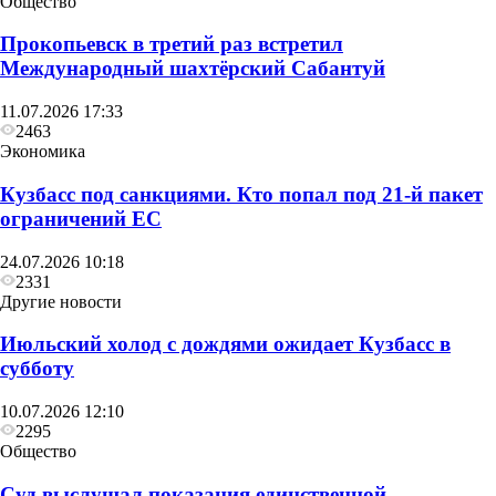
Общество
Прокопьевск в третий раз встретил
Международный шахтёрский Сабантуй
11.07.2026 17:33
2463
Экономика
Кузбасс под санкциями. Кто попал под 21‑й пакет
ограничений ЕС
24.07.2026 10:18
2331
Другие новости
Июльский холод с дождями ожидает Кузбасс в
Общество
субботу
Глава Прокопьевска рассказал, как
10.07.2026 12:10
преображается Сквер «Школьный»
2295
Общество
Суд выслушал показания единственной