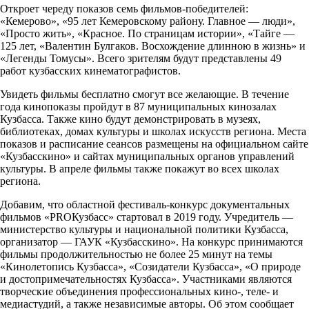
Откроет череду показов семь фильмов-победителей:
«Кемерово», «95 лет Кемеровскому району. Главное — люди»,
«Просто жить», «Красное. По страницам истории», «Тайге —
125 лет, «Валентин Булгаков. Восхождение длинною в жизнь» и
«Легенды Томусы». Всего зрителям будут представлены 49
работ кузбасских кинематографистов.
Увидеть фильмы бесплатно смогут все желающие. В течение
года кинопоказы пройдут в 87 муниципальных кинозалах
Кузбасса. Также кино будут демонстрировать в музеях,
библиотеках, домах культуры и школах искусств региона. Места
показов и расписание сеансов размещены на официальном сайте
«Кузбасскино» и сайтах муниципальных органов управлений
культуры. В апреле фильмы также покажут во всех школах
региона.
Добавим, что областной фестиваль-конкурс документальных
фильмов «PROКузбасс» стартовал в 2019 году. Учредитель —
министерство культуры и национальной политики Кузбасса,
организатор — ГАУК «Кузбасскино». На конкурс принимаются
фильмы продолжительностью не более 25 минут на темы
«Кинолетопись Кузбасса», «Созидатели Кузбасса», «О природе
и достопримечательностях Кузбасса». Участниками являются
творческие объединения профессиональных кино-, теле- и
медиастудий, а также независимые авторы. Об этом сообщает