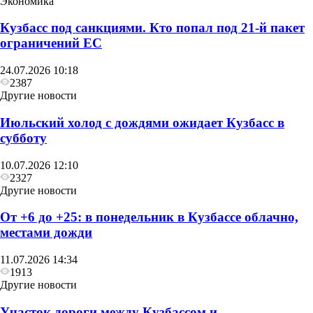
Экономика
Кузбасс под санкциями. Кто попал под 21‑й пакет
ограничений ЕС
Другие новости
24.07.2026 10:18
В воскресенье в Кузбассе сначала похолодает до
2387
+6, а затем потеплеет до +27
Другие новости
Июльский холод с дождями ожидает Кузбасс в
субботу
10.07.2026 12:10
2327
Другие новости
От +6 до +25: в понедельник в Кузбассе облачно,
местами дожди
11.07.2026 14:34
1913
Другие новости
Участок дороги между Кузбассом и