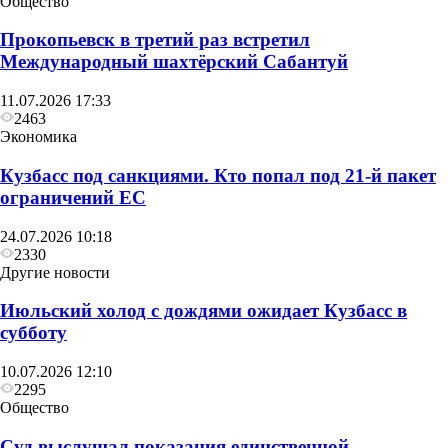
Общество
Прокопьевск в третий раз встретил
Международный шахтёрский Сабантуй
11.07.2026 17:33
2463
Экономика
Кузбасс под санкциями. Кто попал под 21‑й пакет
ограничений ЕС
24.07.2026 10:18
2330
Другие новости
Июльский холод с дождями ожидает Кузбасс в
Общество
субботу
Глава Прокопьевска рассказал, как
10.07.2026 12:10
преображается Сквер «Школьный»
2295
Общество
Суд выслушал показания единственной