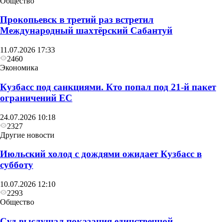
Общество
Прокопьевск в третий раз встретил
Международный шахтёрский Сабантуй
11.07.2026 17:33
2460
Экономика
Кузбасс под санкциями. Кто попал под 21‑й пакет
ограничений ЕС
24.07.2026 10:18
2327
Другие новости
Июльский холод с дождями ожидает Кузбасс в
Общество
субботу
Глава Прокопьевска рассказал, как
10.07.2026 12:10
преображается Сквер «Школьный»
2293
Общество
Суд выслушал показания единственной