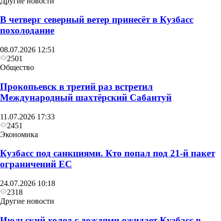
Другие новости
В четверг северный ветер принесёт в Кузбасс
похолодание
08.07.2026 12:51
2501
Общество
Прокопьевск в третий раз встретил
Общество
Международный шахтёрский Сабантуй
У жителя Кузбасса случился инфаркт после укуса
11.07.2026 17:33
пчелы
2451
Экономика
Кузбасс под санкциями. Кто попал под 21‑й пакет
ограничений ЕС
24.07.2026 10:18
2318
Другие новости
Июльский холод с дождями ожидает Кузбасс в