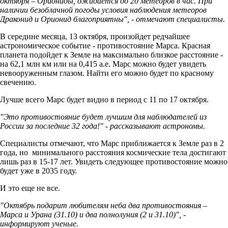
октября – Ориониды, ожидается до 20 метеоров в час. При
наличии безоблачной погоды условия наблюдения метеоров
Драконид и Орионид благоприятны", - отмечают специалисты.
В середине месяца, 13 октября, произойдет редчайшее
астрономическое событие - противостояние Марса. Красная
планета подойдет к Земле на максимально близкое расстояние -
на 62,1 млн км или на 0,415 а.е. Марс можно будет увидеть
невооруженным глазом. Найти его
можно будет по красному
свечению.
Лучше всего Марс будет видно в период с 11 по 17 октября.
"Это противостояние будет лучшим для наблюдателей из
России за последние 32 года!" - рассказывают астрономы.
Специалисты отмечают, что Марс приближается к Земле раз в 2
года, но минимального расстояния космические тела достигают
лишь раз в 15-17 лет.
Увидеть следующее противостояние можно
будет уже в 2035 году.
И это еще не все.
"Октябрь подарит любителям неба два противостояния –
Марса и Урана (31.10) и два полнолуния (2 и 31.10)", -
информируют ученые.