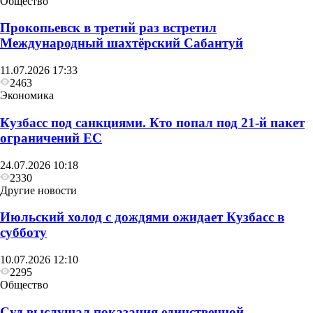
Общество
Прокопьевск в третий раз встретил
Международный шахтёрский Сабантуй
11.07.2026 17:33
2463
Экономика
Кузбасс под санкциями. Кто попал под 21‑й пакет
ограничений ЕС
24.07.2026 10:18
2330
Другие новости
Июльский холод с дождями ожидает Кузбасс в
Общество
субботу
Глава Прокопьевска рассказал, как
10.07.2026 12:10
преображается Сквер «Школьный»
2295
Общество
Суд выслушал показания единственной