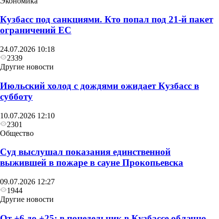
Экономика
Кузбасс под санкциями. Кто попал под 21‑й пакет
ограничений ЕС
24.07.2026 10:18
2339
Другие новости
Июльский холод с дождями ожидает Кузбасс в
субботу
10.07.2026 12:10
2301
Общество
Суд выслушал показания единственной
Общество
выжившей в пожаре в сауне Прокопьевска
Глава Прокопьевска рассказал, как
09.07.2026 12:27
преображается Сквер «Школьный»
1944
Другие новости
От +6 до +25: в понедельник в Кузбассе облачно,