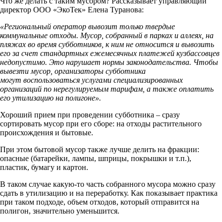
Что же делать с таким мусором? Рассказывает управляющий
директор ООО «ЭкоТек» Елена Туранова:
«Региональный оператор вывозит только твердые
коммунальные отходы. Мусор, собранный в парках и аллеях, на
пляжах во время субботников, к ним не относится и вывозить
его за счет стандартных ежемесячных платежей кузбассовцев
недопустимо. Это
нарушает нормы законодательства. Чтобы
вывезти мусор, организаторы субботника
могут воспользоваться услугами специализированных
организаций по нерегулируемым тарифам, а также оплатить
его утилизацию на полигоне».
Хороший прием при проведении субботника – сразу
сортировать мусор при его сборе: на отходы растительного
происхождения и бытовые.
При этом бытовой мусор также лучше делить на фракции:
опасные (батарейки, лампы, шприцы, покрышки и т.п.),
пластик, бумагу и картон.
В таком случае какую-то часть собранного мусора можно сразу
сдать в утилизацию и на переработку. Как показывает практика
при таком подходе, объем отходов, который отправится на
полигон, значительно уменьшится.