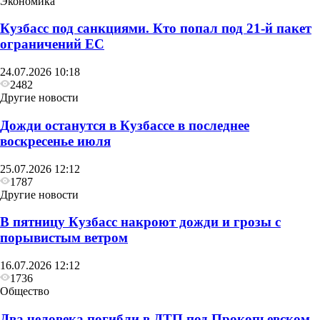
Экономика
Кузбасс под санкциями. Кто попал под 21‑й пакет
ограничений ЕС
24.07.2026 10:18
2482
Другие новости
Дожди останутся в Кузбассе в последнее
Объявления
воскресенье июля
Отключение электроэнергии на 11 августа
25.07.2026 12:12
1787
Другие новости
В пятницу Кузбасс накроют дожди и грозы с
порывистым ветром
16.07.2026 12:12
1736
Общество
Два человека погибли в ДТП под Прокопьевском