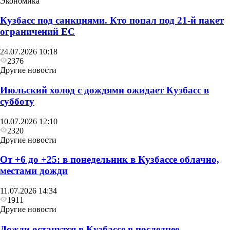
Экономика
Кузбасс под санкциями. Кто попал под 21‑й пакет
ограничений ЕС
Другие новости
24.07.2026 10:18
В воскресенье в Кузбассе сначала похолодает до
2376
+6, а затем потеплеет до +27
Другие новости
Июльский холод с дождями ожидает Кузбасс в
субботу
10.07.2026 12:10
2320
Другие новости
От +6 до +25: в понедельник в Кузбассе облачно,
местами дожди
11.07.2026 14:34
1911
Другие новости
Дожди останутся в Кузбассе в последнее