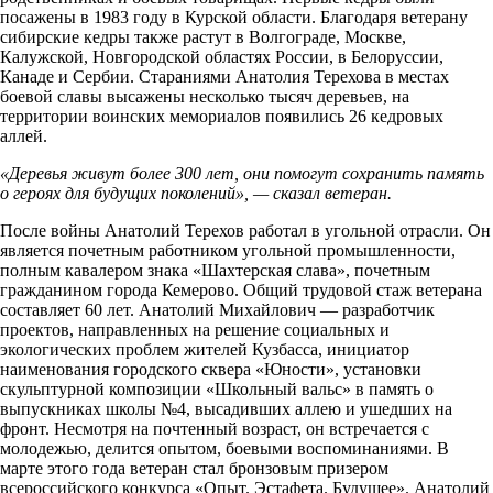
посажены в 1983 году в Курской области. Благодаря ветерану
сибирские кедры также растут в Волгограде, Москве,
Калужской, Новгородской областях России, в Белоруссии,
Канаде и Сербии. Стараниями Анатолия Терехова в местах
боевой славы высажены несколько тысяч деревьев, на
территории воинских мемориалов появились 26 кедровых
аллей.
«Деревья живут более 300 лет, они помогут сохранить память
о героях для будущих поколений», — сказал ветеран.
После войны Анатолий Терехов работал в угольной отрасли. Он
является почетным работником угольной промышленности,
полным кавалером знака «Шахтерская слава», почетным
гражданином города Кемерово. Общий трудовой стаж ветерана
составляет 60 лет. Анатолий Михайлович — разработчик
проектов, направленных на решение социальных и
экологических проблем жителей Кузбасса, инициатор
наименования городского сквера «Юности», установки
скульптурной композиции «Школьный вальс» в память о
выпускниках школы №4, высадивших аллею и ушедших на
фронт. Несмотря на почтенный возраст, он встречается с
молодежью, делится опытом, боевыми воспоминаниями. В
марте этого года ветеран стал бронзовым призером
всероссийского конкурса «Опыт. Эстафета. Будущее». Анатолий