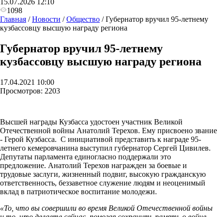
15.07.2026 12:10
1098
Главная
/
Новости
/
Общество
/
Губернатор вручил 95-летнему
кузбассовцу высшую награду региона
Губернатор вручил 95-летнему
кузбассовцу высшую награду региона
17.04.2021 10:00
Просмотров:
2203
Высшей награды Кузбасса удостоен участник Великой
Отечественной войны Анатолий Терехов. Ему присвоено звание
- Герой Кузбасса. С инициативой представить к награде 95-
летнего кемеровчанина выступил губернатор Сергей Цивилев.
Депутаты парламента единогласно поддержали это
предложение. Анатолий Терехов награжден
за боевые и
трудовые заслуги, жизненный подвиг, высокую гражданскую
ответственность, беззаветное служение людям и неоценимый
вклад в патриотическое воспитание молодежи.
«То, что вы совершили во время Великой Отечественной войны
и то, что делаете сейчас, помогая сохранить память о войне, —