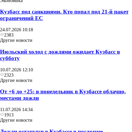
Экономика
Кузбасс под санкциями. Кто попал под 21‑й пакет
ограничений ЕС
Другие новости
24.07.2026 10:18
В воскресенье в Кузбассе сначала похолодает до
2383
+6, а затем потеплеет до +27
Другие новости
Июльский холод с дождями ожидает Кузбасс в
субботу
10.07.2026 12:10
2323
Другие новости
От +6 до +25: в понедельник в Кузбассе облачно,
местами дожди
11.07.2026 14:34
1913
Другие новости
Дожди останутся в Кузбассе в последнее