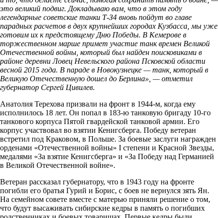
это великий подвиг. Докладываю вам, что в этом году
легендарные советские танки Т-З4 вновь пойдут во главе
парадных расчетов в двух крупнейших городах Кузбасса, мы уже
готовим их к предстоящему Дню Победы. В Кемерове в
торжественном марше примет участие танк времен Великой
Отечественной войны, который был найден поисковиками в
районе деревни Ловец Невельского района Псковской области
весной 2015 года. В параде в Новокузнецке — танк, который в
Великую Отечественную дошел до Берлина», — отметил
губернатор Сергей Цивилев.
Анатолия Терехова призвали на фронт в 1944-м, когда ему
исполнилось 18 лет. Он попал в 183-ю танковую бригаду 10-го
танкового корпуса Пятой гвардейской танковой армии. Его
корпус участвовал во взятии Кенигсберга. Победу ветеран
встретил под Краковом, в Польше. За боевые заслуги награжден
орденами «Отечественной войны» I степени и Красной Звезды,
медалями «За взятие Кенигсберга» и «За Победу над Германией
в Великой Отечественной войне».
Ветеран рассказал губернатору, что в 1943 году на фронте
погибли его братья Гурий и Борис, с боев не вернулся зять Ян.
На семейном совете вместе с матерью приняли решение о том,
что будут высаживать сибирские кедры в память о погибших
родственниках и боевых товарищах. Первые кедры были