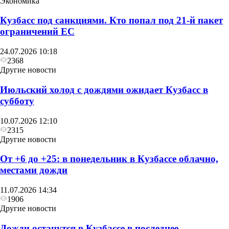
Экономика
Кузбасс под санкциями. Кто попал под 21‑й пакет
ограничений ЕС
24.07.2026 10:18
2368
Общество
Другие новости
Золото Всероссийский соревнований у
Июльский холод с дождями ожидает Кузбасс в
Прокопьевского ВГСО
субботу
10.07.2026 12:10
2315
Другие новости
От +6 до +25: в понедельник в Кузбассе облачно,
местами дожди
11.07.2026 14:34
1906
Другие новости
Дожди останутся в Кузбассе в последнее