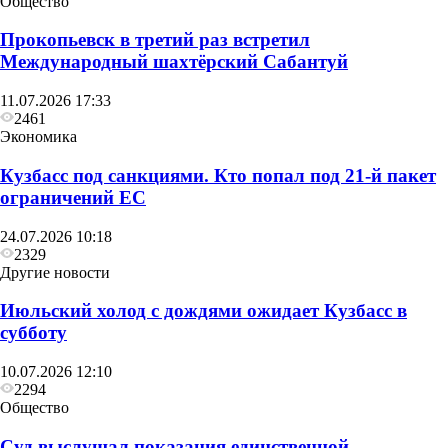
Общество
Прокопьевск в третий раз встретил
Международный шахтёрский Сабантуй
11.07.2026 17:33
2461
Экономика
Кузбасс под санкциями. Кто попал под 21‑й пакет
ограничений ЕС
24.07.2026 10:18
2329
Другие новости
Июльский холод с дождями ожидает Кузбасс в
Общество
субботу
Глава Прокопьевска рассказал, как
10.07.2026 12:10
преображается Сквер «Школьный»
2294
Общество
Суд выслушал показания единственной