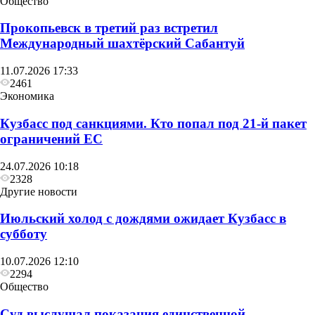
Общество
Прокопьевск в третий раз встретил
Международный шахтёрский Сабантуй
11.07.2026 17:33
2461
Экономика
Кузбасс под санкциями. Кто попал под 21‑й пакет
ограничений ЕС
24.07.2026 10:18
2328
Другие новости
Июльский холод с дождями ожидает Кузбасс в
Общество
субботу
Глава Прокопьевска рассказал, как
10.07.2026 12:10
преображается Сквер «Школьный»
2294
Общество
Суд выслушал показания единственной