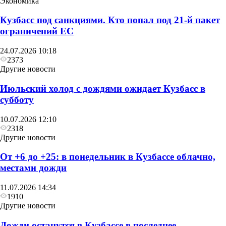
Экономика
Кузбасс под санкциями. Кто попал под 21‑й пакет
ограничений ЕС
Другие новости
24.07.2026 10:18
В воскресенье в Кузбассе сначала похолодает до
2373
+6, а затем потеплеет до +27
Другие новости
Июльский холод с дождями ожидает Кузбасс в
субботу
10.07.2026 12:10
2318
Другие новости
От +6 до +25: в понедельник в Кузбассе облачно,
местами дожди
11.07.2026 14:34
1910
Другие новости
Дожди останутся в Кузбассе в последнее