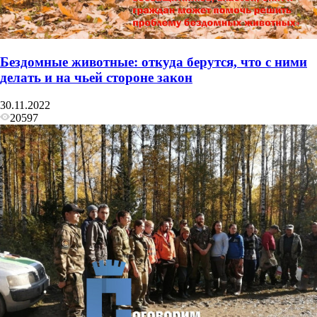
Бездомные животные: откуда берутся, что с ними
делать и на чьей стороне закон
30.11.2022
20597