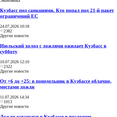
Экономика
Кузбасс под санкциями. Кто попал под 21‑й пакет
ограничений ЕС
Другие новости
24.07.2026 10:18
В воскресенье в Кузбассе сначала похолодает до
2382
+6, а затем потеплеет до +27
Другие новости
Июльский холод с дождями ожидает Кузбасс в
субботу
10.07.2026 12:10
2322
Другие новости
От +6 до +25: в понедельник в Кузбассе облачно,
местами дожди
11.07.2026 14:34
1913
Другие новости
Дожди останутся в Кузбассе в последнее