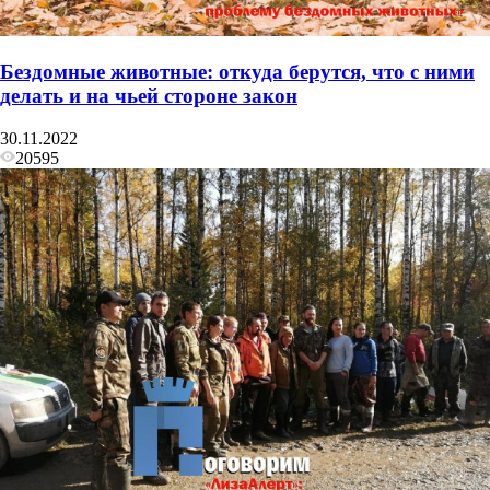
Бездомные животные: откуда берутся, что с ними
делать и на чьей стороне закон
30.11.2022
20595