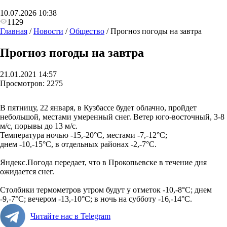
10.07.2026 10:38
1129
Главная
/
Новости
/
Общество
/
Прогноз погоды на завтра
Прогноз погоды на завтра
21.01.2021 14:57
Просмотров:
2275
В пятницу, 22 января, в Кузбассе будет облачно, пройдет
небольшой, местами умеренный снег. Ветер юго-восточный, 3-8
м/с, порывы до 13 м/с.
Температура ночью
-15,-20°С,
местами -7,-12°С;
днем
-10,-15°С,
в отдельных районах -2,-7°С.
Яндекс.Погода передает, что в Прокопьевске в течение дня
ожидается снег.
Столбики термометров утром будут у отметок -10,-8
°С; днем
-9,-7°С; вечером -13,-10°С; в ночь на субботу -16,-14°С.
Читайте нас в Telegram