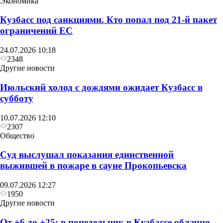
Экономика
Кузбасс под санкциями. Кто попал под 21‑й пакет
ограничений ЕС
24.07.2026 10:18
2348
Другие новости
Июльский холод с дождями ожидает Кузбасс в
субботу
10.07.2026 12:10
2307
Общество
Суд выслушал показания единственной
Общество
выжившей в пожаре в сауне Прокопьевска
Глава Прокопьевска рассказал, как
09.07.2026 12:27
преображается Сквер «Школьный»
1950
Другие новости
От +6 до +25: в понедельник в Кузбассе облачно,