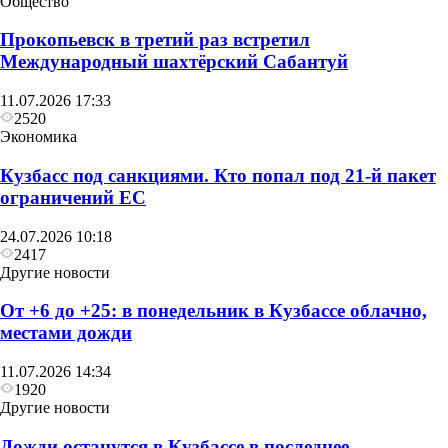
Общество
Прокопьевск в третий раз встретил
Международный шахтёрский Сабантуй
11.07.2026 17:33
2520
Экономика
Кузбасс под санкциями. Кто попал под 21‑й пакет
Другие новости
ограничений ЕС
С понедельника в Кузбассе вновь начинается
24.07.2026 10:18
неделя жары
2417
Другие новости
От +6 до +25: в понедельник в Кузбассе облачно,
местами дожди
11.07.2026 14:34
1920
Другие новости
Дожди останутся в Кузбассе в последнее