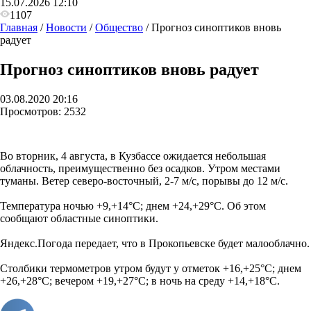
15.07.2026 12:10
1107
Главная
/
Новости
/
Общество
/
Прогноз синоптиков вновь
радует
Прогноз синоптиков вновь радует
03.08.2020 20:16
Просмотров:
2532
Во вторник, 4 августа, в Кузбассе ожидается небольшая
облачность, преимущественно без осадков. Утром местами
туманы. Ветер северо-восточный, 2-7 м/с, порывы до 12 м/с.
Температура ночью +9,+14°С; днем +24,+29°С. Об этом
сообщают областные синоптики.
Яндекс.Погода передает, что в Прокопьевске будет малооблачно.
Столбики термометров утром будут у отметок +16,+25°С; днем
+26,+28°С; вечером +19,+27°С; в ночь на среду +14,+18°С.