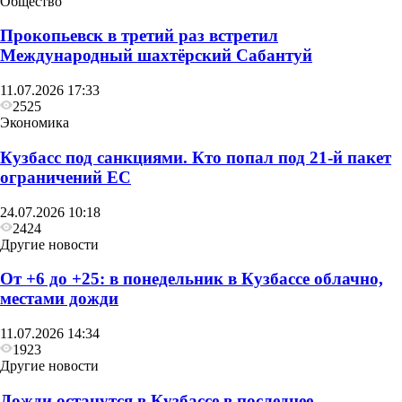
Общество
Прокопьевск в третий раз встретил
Международный шахтёрский Сабантуй
11.07.2026 17:33
2525
Объявления
Экономика
Отключение электроэнергии на 10 августа
Кузбасс под санкциями. Кто попал под 21‑й пакет
ограничений ЕС
24.07.2026 10:18
2424
Другие новости
От +6 до +25: в понедельник в Кузбассе облачно,
местами дожди
11.07.2026 14:34
1923
Другие новости
Дожди останутся в Кузбассе в последнее