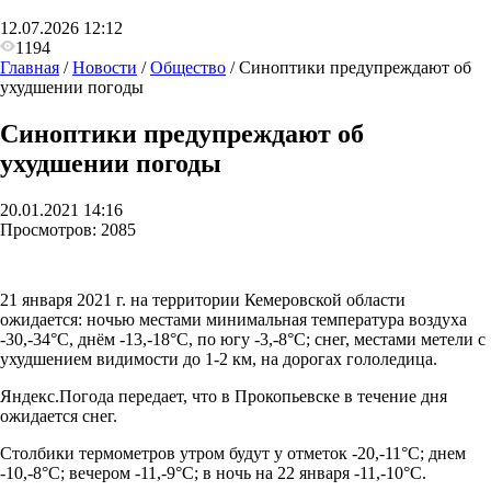
12.07.2026 12:12
1194
Главная
/
Новости
/
Общество
/
Синоптики предупреждают об
ухудшении погоды
Синоптики предупреждают об
ухудшении погоды
20.01.2021 14:16
Просмотров:
2085
21 января 2021 г. на территории Кемеровской области
ожидается: ночью местами минимальная температура воздуха
-30,-34°С, днём
-13,-18°С,
по югу -3,-8°С;
снег, местами метели с
ухудшением видимости до 1-2 км, на дорогах гололедица.
Яндекс.Погода передает, что в Прокопьевске в течение дня
ожидается снег.
Столбики термометров утром будут у отметок -20,-11°С; днем
-10,-8°С; вечером -11,-9°С; в ночь на 22 января -11,-10°С.