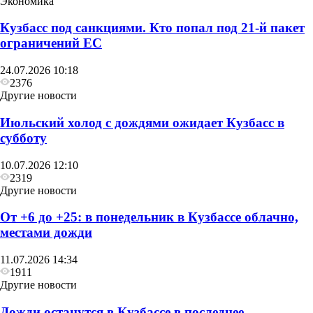
Экономика
Кузбасс под санкциями. Кто попал под 21‑й пакет
ограничений ЕС
Другие новости
24.07.2026 10:18
В воскресенье в Кузбассе сначала похолодает до
2376
+6, а затем потеплеет до +27
Другие новости
Июльский холод с дождями ожидает Кузбасс в
субботу
10.07.2026 12:10
2319
Другие новости
От +6 до +25: в понедельник в Кузбассе облачно,
местами дожди
11.07.2026 14:34
1911
Другие новости
Дожди останутся в Кузбассе в последнее