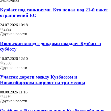
Экономика
Кузбасс под санкциями. Кто попал под 21‑й пакет
ограничений ЕС
Другие новости
24.07.2026 10:18
В воскресенье в Кузбассе сначала похолодает до
2392
+6, а затем потеплеет до +27
Другие новости
Июльский холод с дождями ожидает Кузбасс в
субботу
10.07.2026 12:10
2330
Другие новости
Участок дороги между Кузбассом и
Новосибирском закроют на три месяца
08.08.2026 11:16
2276
Другие новости
От +6 до +25: в понедельник в Кузбассе облачно,