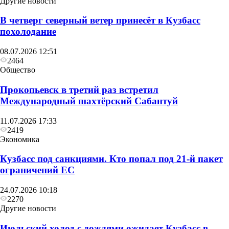
Другие новости
В четверг северный ветер принесёт в Кузбасс
похолодание
08.07.2026 12:51
2464
Общество
Общество
Уполномоченный по правам человека в Кузбассе
Прокопьевск в третий раз встретил
посетил следственных изолятор Прокопьевска
Международный шахтёрский Сабантуй
11.07.2026 17:33
2419
Экономика
Кузбасс под санкциями. Кто попал под 21‑й пакет
ограничений ЕС
24.07.2026 10:18
2270
Другие новости
Июльский холод с дождями ожидает Кузбасс в