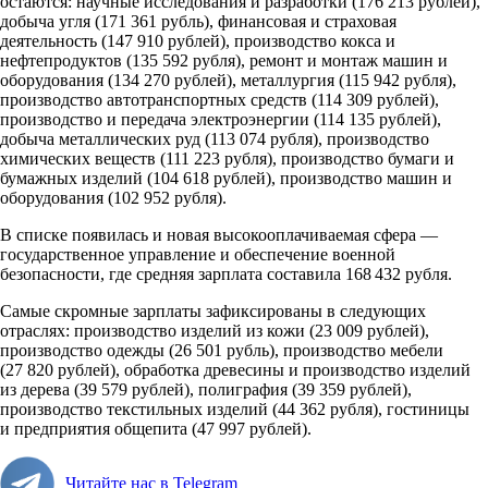
остаются: научные исследования и разработки (176 213 рублей),
добыча угля (171 361 рубль), финансовая и страховая
деятельность (147 910 рублей), производство кокса и
нефтепродуктов (135 592 рубля), ремонт и монтаж машин и
оборудования (134 270 рублей), металлургия (115 942 рубля),
производство автотранспортных средств (114 309 рублей),
производство и передача электроэнергии (114 135 рублей),
добыча металлических руд (113 074 рубля), производство
химических веществ (111 223 рубля), производство бумаги и
бумажных изделий (104 618 рублей), производство машин и
оборудования (102 952 рубля).
В списке появилась и новая высокооплачиваемая сфера —
государственное управление и обеспечение военной
безопасности, где средняя зарплата составила 168 432 рубля.
Самые скромные зарплаты зафиксированы в следующих
отраслях: производство изделий из кожи (23 009 рублей),
производство одежды (26 501 рубль), производство мебели
(27 820 рублей), обработка древесины и производство изделий
из дерева (39 579 рублей), полиграфия (39 359 рублей),
производство текстильных изделий (44 362 рубля), гостиницы
и предприятия общепита (47 997 рублей).
Читайте нас в Telegram