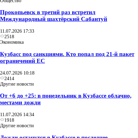
Общество
Прокопьевск в третий раз встретил
Международный шахтёрский Сабантуй
11.07.2026 17:33
2518
Экономика
Кузбасс под санкциями. Кто попал под 21‑й пакет
Другие новости
ограничений ЕС
С понедельника в Кузбассе вновь начинается
24.07.2026 10:18
неделя жары
2414
Другие новости
От +6 до +25: в понедельник в Кузбассе облачно,
местами дожди
11.07.2026 14:34
1918
Другие новости
Дожди останутся в Кузбассе в последнее