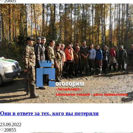
20605
Они в ответе за тех, кого вы потеряли
23.09.2022
20855