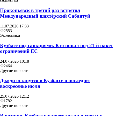
Общество
Прокопьевск в третий раз встретил
Международный шахтёрский Сабантуй
11.07.2026 17:33
2553
Общество
Экономика
В Кузбассе появится новый способ оплаты
Кузбасс под санкциями. Кто попал под 21‑й пакет
проезда — через мессенджер "Макс"
ограничений ЕС
24.07.2026 10:18
2464
Другие новости
Дожди останутся в Кузбассе в последнее
воскресенье июля
25.07.2026 12:12
1782
Другие новости
В пятницу Кузбасс накроют дожди и грозы с