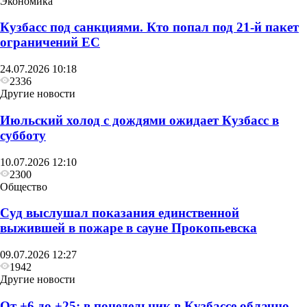
Экономика
Кузбасс под санкциями. Кто попал под 21‑й пакет
ограничений ЕС
24.07.2026 10:18
2336
Другие новости
Июльский холод с дождями ожидает Кузбасс в
субботу
10.07.2026 12:10
2300
Общество
Суд выслушал показания единственной
Общество
выжившей в пожаре в сауне Прокопьевска
Глава Прокопьевска рассказал, как
09.07.2026 12:27
преображается Сквер «Школьный»
1942
Другие новости
От +6 до +25: в понедельник в Кузбассе облачно,