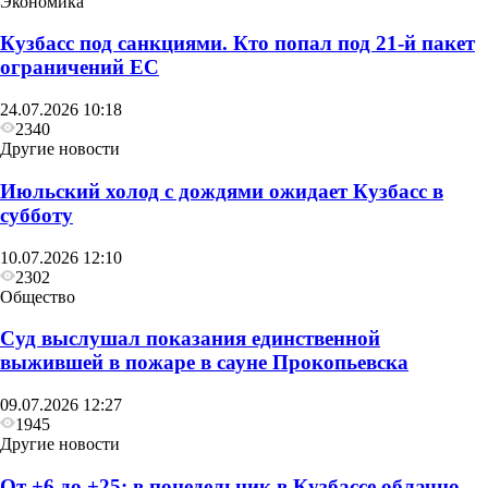
Экономика
Кузбасс под санкциями. Кто попал под 21‑й пакет
ограничений ЕС
24.07.2026 10:18
2340
Другие новости
Июльский холод с дождями ожидает Кузбасс в
субботу
10.07.2026 12:10
2302
Общество
Суд выслушал показания единственной
Общество
выжившей в пожаре в сауне Прокопьевска
Глава Прокопьевска рассказал, как
09.07.2026 12:27
преображается Сквер «Школьный»
1945
Другие новости
От +6 до +25: в понедельник в Кузбассе облачно,