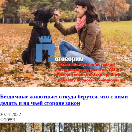
Бездомные животные: откуда берутся, что с ними
делать и на чьей стороне закон
30.11.2022
20591