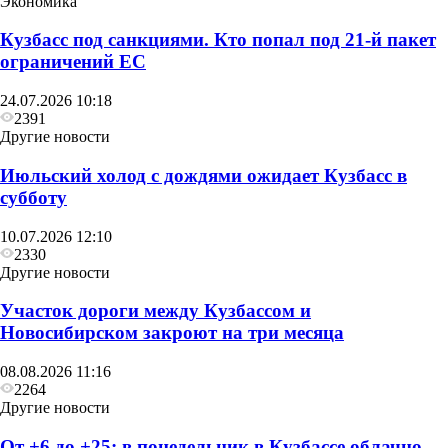
Экономика
Кузбасс под санкциями. Кто попал под 21‑й пакет
ограничений ЕС
Другие новости
24.07.2026 10:18
В воскресенье в Кузбассе сначала похолодает до
2391
+6, а затем потеплеет до +27
Другие новости
Июльский холод с дождями ожидает Кузбасс в
субботу
10.07.2026 12:10
2330
Другие новости
Участок дороги между Кузбассом и
Новосибирском закроют на три месяца
08.08.2026 11:16
2264
Другие новости
От +6 до +25: в понедельник в Кузбассе облачно,