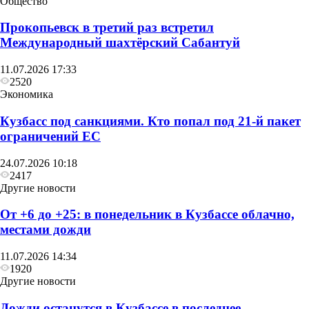
Общество
Прокопьевск в третий раз встретил
Международный шахтёрский Сабантуй
11.07.2026 17:33
2520
Экономика
Кузбасс под санкциями. Кто попал под 21‑й пакет
Другие новости
ограничений ЕС
С понедельника в Кузбассе вновь начинается
24.07.2026 10:18
неделя жары
2417
Другие новости
От +6 до +25: в понедельник в Кузбассе облачно,
местами дожди
11.07.2026 14:34
1920
Другие новости
Дожди останутся в Кузбассе в последнее