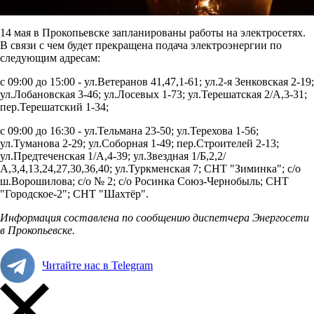
14 мая в Прокопьевске запланированы работы на электросетях.
В связи с чем будет прекращена подача электроэнергии по
следующим адресам:
с 09:00 до 15:00 - ул.Ветеранов 41,47,1-61; ул.2-я Зенковская 2-19;
ул.Лобановская 3-46; ул.Лосевых 1-73; ул.Терешатская 2/А,3-31;
пер.Терешатский 1-34;
с 09:00 до 16:30 - ул.Тельмана 23-50; ул.Терехова 1-56;
ул.Туманова 2-29; ул.Соборная 1-49; пер.Строителей 2-13;
ул.Предтеченская 1/А,4-39; ул.Звездная 1/Б,2,2/
А,3,4,13,24,27,30,36,40; ул.Туркменская 7; СНТ "Зиминка"; с/о
ш.Ворошилова; с/о № 2; с/о Росинка Союз-Чернобыль; СНТ
"Городское-2"; СНТ "Шахтёр".
Информация составлена по сообщению диспетчера Энергосети
в Прокопьевске.
Читайте нас в Telegram