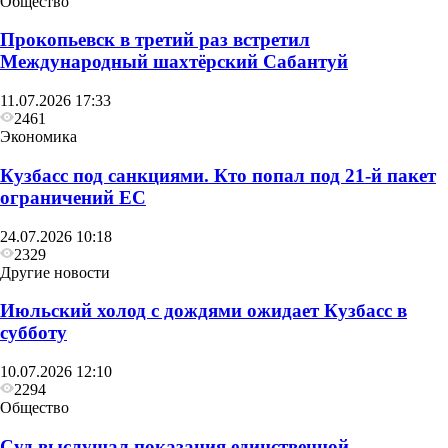
Общество
Прокопьевск в третий раз встретил
Международный шахтёрский Сабантуй
11.07.2026 17:33
2461
Экономика
Кузбасс под санкциями. Кто попал под 21‑й пакет
ограничений ЕС
24.07.2026 10:18
2329
Другие новости
Июльский холод с дождями ожидает Кузбасс в
Общество
субботу
Глава Прокопьевска рассказал, как
10.07.2026 12:10
преображается Сквер «Школьный»
2294
Общество
Суд выслушал показания единственной