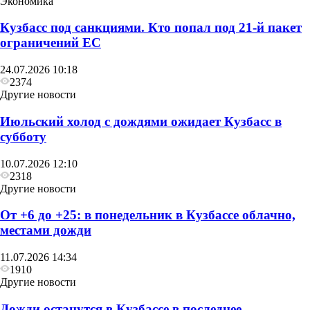
Экономика
Кузбасс под санкциями. Кто попал под 21‑й пакет
ограничений ЕС
Другие новости
24.07.2026 10:18
В воскресенье в Кузбассе сначала похолодает до
2374
+6, а затем потеплеет до +27
Другие новости
Июльский холод с дождями ожидает Кузбасс в
субботу
10.07.2026 12:10
2318
Другие новости
От +6 до +25: в понедельник в Кузбассе облачно,
местами дожди
11.07.2026 14:34
1910
Другие новости
Дожди останутся в Кузбассе в последнее