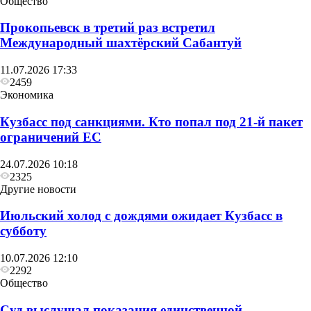
Общество
Прокопьевск в третий раз встретил
Международный шахтёрский Сабантуй
11.07.2026 17:33
2459
Экономика
Кузбасс под санкциями. Кто попал под 21‑й пакет
Общество
ограничений ЕС
В Прокопьевске прошли учения и обучение
24.07.2026 10:18
специалистов службы медицины катастроф
2325
Другие новости
Июльский холод с дождями ожидает Кузбасс в
субботу
10.07.2026 12:10
2292
Общество
Суд выслушал показания единственной