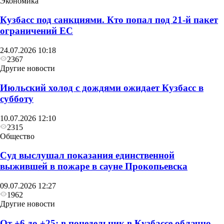
Экономика
Кузбасс под санкциями. Кто попал под 21‑й пакет
ограничений ЕС
24.07.2026 10:18
2367
Общество
Другие новости
Золото Всероссийский соревнований у
Июльский холод с дождями ожидает Кузбасс в
Прокопьевского ВГСО
субботу
10.07.2026 12:10
2315
Общество
Суд выслушал показания единственной
выжившей в пожаре в сауне Прокопьевска
09.07.2026 12:27
1962
Другие новости
От +6 до +25: в понедельник в Кузбассе облачно,