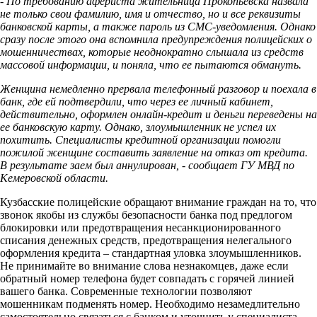
- По требованию афериста жительница Прокопьевска назвала
не только свои фамилию, имя и отчество, но и все реквизиты
банковской карты, а также пароль из СМС-уведомления. Однако
сразу после этого она вспомнила предупреждения полицейских о
мошенничествах, которые неоднократно слышала из средств
массовой информации, и поняла, что ее пытаются обмануть.
Женщина немедленно прервала телефонный разговор и поехала в
банк, где ей подтвердили, что через ее личный кабинет,
действительно, оформлен онлайн-кредит и деньги переведены на
ее банковскую карту. Однако, злоумышленник не успел их
похитить. Специалисты кредитной организации помогли
пожилой женщине составить заявление на отказ от кредита.
В результате заем был аннулирован, - сообщает ГУ МВД по
Кемеровской области.
Кузбасские полицейские обращают внимание граждан на то, что
звонок якобы из службы безопасности банка под предлогом
блокировки или предотвращения несанкционированного
списания денежных средств, предотвращения нелегального
оформления кредита – стандартная уловка злоумышленников.
Не принимайте во внимание слова незнакомцев, даже если
обратный номер телефона будет совпадать с горячей линией
вашего банка. Современные технологии позволяют
мошенникам подменять номер. Необходимо незамедлительно
самостоятельно связаться с банком и уточнить у специалиста