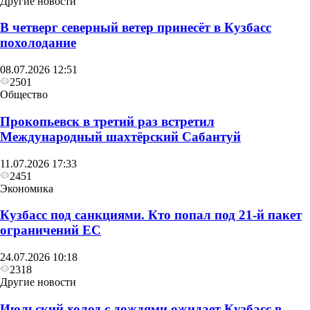
Другие новости
В четверг северный ветер принесёт в Кузбасс
похолодание
08.07.2026 12:51
2501
Общество
Прокопьевск в третий раз встретил
Общество
Международный шахтёрский Сабантуй
У жителя Кузбасса случился инфаркт после укуса
11.07.2026 17:33
пчелы
2451
Экономика
Кузбасс под санкциями. Кто попал под 21‑й пакет
ограничений ЕС
24.07.2026 10:18
2318
Другие новости
Июльский холод с дождями ожидает Кузбасс в