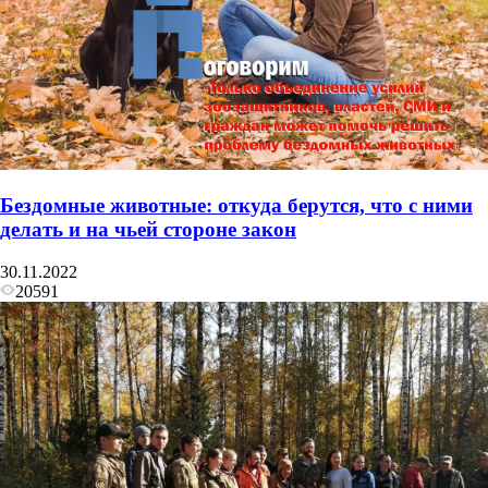
Бездомные животные: откуда берутся, что с ними
делать и на чьей стороне закон
30.11.2022
20591