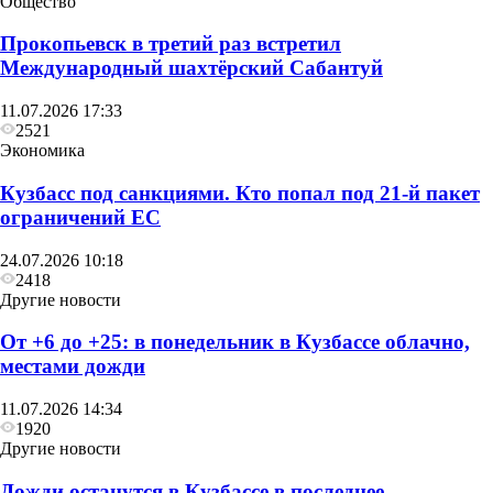
Общество
Прокопьевск в третий раз встретил
Международный шахтёрский Сабантуй
11.07.2026 17:33
2521
Экономика
Кузбасс под санкциями. Кто попал под 21‑й пакет
Другие новости
ограничений ЕС
С понедельника в Кузбассе вновь начинается
24.07.2026 10:18
неделя жары
2418
Другие новости
От +6 до +25: в понедельник в Кузбассе облачно,
местами дожди
11.07.2026 14:34
1920
Другие новости
Дожди останутся в Кузбассе в последнее