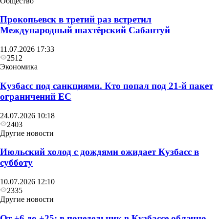
Общество
Прокопьевск в третий раз встретил
Международный шахтёрский Сабантуй
Другие новости
11.07.2026 17:33
В воскресенье в Кузбассе сначала похолодает до
2512
+6, а затем потеплеет до +27
Экономика
Кузбасс под санкциями. Кто попал под 21‑й пакет
ограничений ЕС
24.07.2026 10:18
2403
Другие новости
Июльский холод с дождями ожидает Кузбасс в
субботу
10.07.2026 12:10
2335
Другие новости
От +6 до +25: в понедельник в Кузбассе облачно,