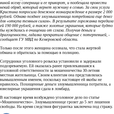
виной всему соперница и ее приворот, и пообещала провести
некий обряд, который вернет мужчину в семью. За свои услуги
Кристина попросила денежное вознаграждение в размере 2 000
рублей. Однако позднее злоумышленница потребовала еще денег
для «откупа темным силам». В результате горожанка передала
ей 190 000 рублей, а также золотые украшения, которые будто
бы нуждались в очищении от сглаза. Получив деньги и
драгоценности, гадалка прекратила общение с потерпевшей, -
сообщает ГУ МВД по Кемеровской области.
Только после этого женщина осознала, что стала жертвой
обмана и обратилась за помощью в полицию.
Сотрудники уголовного розыска установили и задержали
подозреваемую. Ей оказалась ранее привлекавшаяся к
уголовной ответственности за мошенничества 30-летняя
местная жительница. Своим клиентам она представлялась
вымышленным именем, поскольку настоящее ей якобы не
нравилось. Похищенные деньги злоумышленница потратила, а
ювелирные украшения сдала в ломбард.
В настоящее время возбуждено уголовное дело по статье
«Мошенничество». Злоумышленнице грозит до 5 лет лишения
свободы. На время следствия фигурантка заключена под стражу.