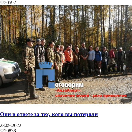
20592
Они в ответе за тех, кого вы потеряли
23.09.2022
20838