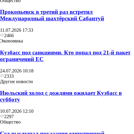
Общество
Прокопьевск в третий раз встретил
Международный шахтёрский Сабантуй
11.07.2026 17:33
2466
Экономика
Кузбасс под санкциями. Кто попал под 21‑й пакет
ограничений ЕС
24.07.2026 10:18
2333
Другие новости
Июльский холод с дождями ожидает Кузбасс в
Общество
Др
субботу
Глава Прокопьевска рассказал, как
Э
10.07.2026 12:10
преображается Сквер «Школьный»
т
2297
Общество
Суд выслушал показания единственной