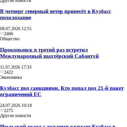
Другие новости
В четверг северный ветер принесёт в Кузбасс
похолодание
08.07.2026 12:51
2466
Общество
Прокопьевск в третий раз встретил
Общество
Международный шахтёрский Сабантуй
Пять автобусных остановок обновят в
11.07.2026 17:33
Прокопьевском округе
2422
Экономика
Кузбасс под санкциями. Кто попал под 21‑й пакет
ограничений ЕС
24.07.2026 10:18
2275
Другие новости
Июльский холод с дождями ожидает Кузбасс в